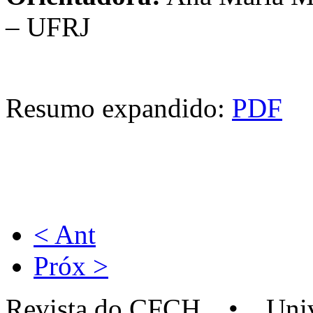
– UFRJ
Resumo expandido:
PDF
< Ant
Próx >
Revista do CFCH • Univer